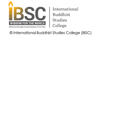
© International Buddhist Studies College (IBSC)
International Buddhist Studies
#IBSCNEWS📍
College (IBSC), MCU Joins the
Buddhist St
14th Anniversary Celebration
Mahachulalo
of the Language Institute and
University
the Inauguration of Its New
Office