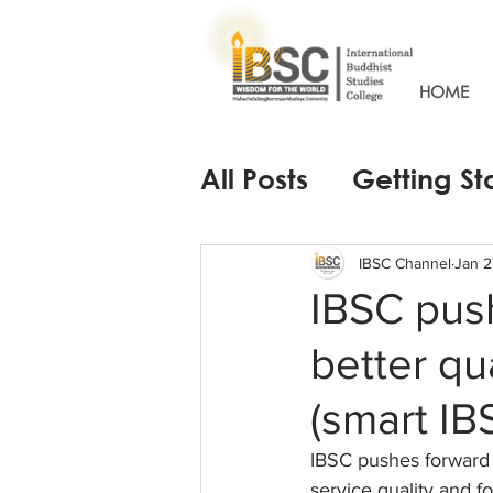
HOME
All Posts
Getting St
IBSC Channel
Jan 2
IBSC push
better qu
(smart IB
IBSC pushes forward
service quality and 