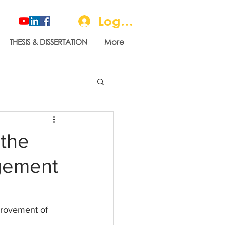
Log In
THESIS & DISSERTATION
More
 the
agement
provement of 