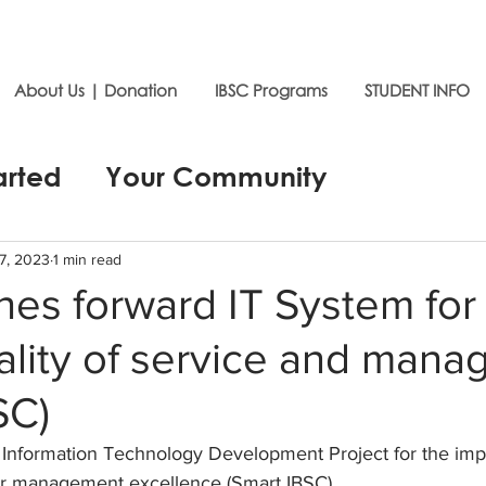
About Us | Donation
IBSC Programs
STUDENT INFO
arted
Your Community
7, 2023
1 min read
es forward IT System for
ality of service and man
SC)
 Information Technology Development Project for the im
for management excellence (Smart IBSC)